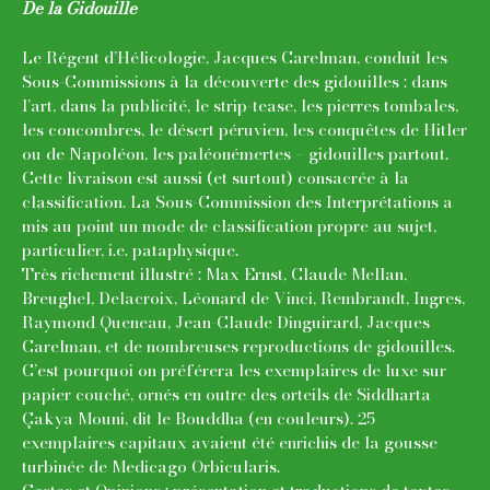
De la Gidouille
Le Régent d’Hélicologie, Jacques Carelman, conduit les
Sous-Commissions à la découverte des gidouilles : dans
l’art, dans la publicité, le strip-tease, les pierres tombales,
les concombres, le désert péruvien, les conquêtes de Hitler
ou de Napoléon, les paléonémertes – gidouilles partout.
Cette livraison est aussi (et surtout) consacrée à la
classification. La Sous-Commission des Interprétations a
mis au point un mode de classification propre au sujet,
particulier, i.e. pataphysique.
Très richement illustré : Max Ernst, Claude Mellan,
Breughel, Delacroix, Léonard de Vinci, Rembrandt, Ingres,
Raymond Queneau, Jean-Claude Dinguirard, Jacques
Carelman, et de nombreuses reproductions de gidouilles.
C’est pourquoi on préférera les exemplaires de luxe sur
papier couché, ornés en outre des orteils de Siddharta
Çakya Mouni, dit le Bouddha (en couleurs). 25
exemplaires capitaux avaient été enrichis de la gousse
turbinée de Medicago Orbicularis.