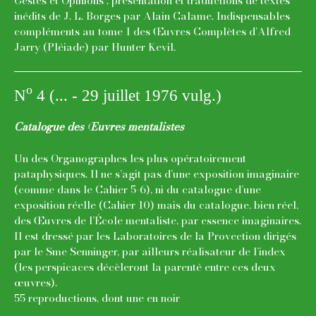
Gestes et Opinions : présentation et traductions de textes
inédits de J. L. Borges par Alain Calame. Indispensables
compléments au tome 1 des Œuvres Complètes d’Alfred
Jarry (Pléiade) par Hunter Kevil.
o
N
4 (... - 29 juillet 1976 vulg.)
Catalogue des Œuvres mentalistes
Un des Organographes les plus opératoirement
pataphysiques. Il ne s’agit pas d’une exposition imaginaire
(comme dans le Cahier 5-6), ni du catalogue d’une
exposition réelle (Cahier 10) mais du catalogue, bien réel,
des Œuvres de l’École mentaliste, par essence imaginaires.
Il est dressé par les Laboratoires de la Provection dirigés
par le Sme Senninger, par ailleurs réalisateur de l’index
(les perspicaces décèleront la parenté entre ces deux
œuvres).
55 reproductions, dont une en noir