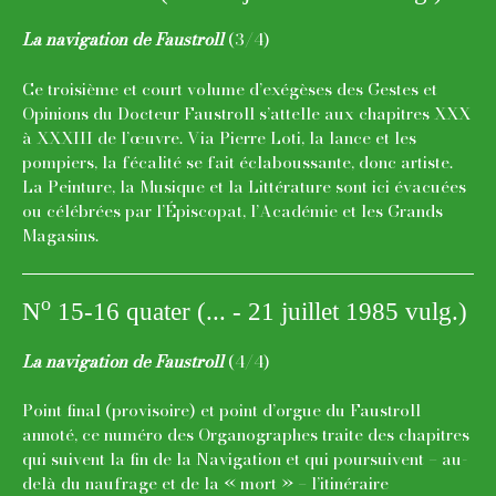
La navigation de Faustroll
(3/4)
Ce troisième et court volume d’exégèses des Gestes et
Opinions du Docteur Faustroll s’attelle aux chapitres XXX
à XXXIII de l’œuvre. Via Pierre Loti, la lance et les
pompiers, la fécalité se fait éclaboussante, donc artiste.
La Peinture, la Musique et la Littérature sont ici évacuées
ou célébrées par l’Épiscopat, l’Académie et les Grands
Magasins.
o
N
15-16 quater (... - 21 juillet 1985 vulg.)
La navigation de Faustroll
(4/4)
Point final (provisoire) et point d’orgue du Faustroll
annoté, ce numéro des Organographes traite des chapitres
qui suivent la fin de la Navigation et qui poursuivent – au-
delà du naufrage et de la « mort » – l’itinéraire