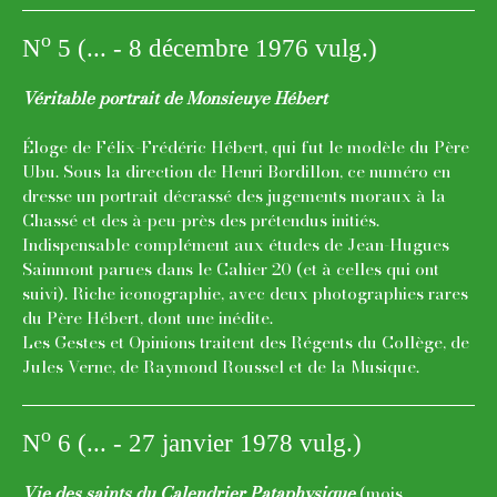
o
N
5 (... - 8 décembre 1976 vulg.)
Véritable portrait de Monsieuye Hébert
Éloge de Félix-Frédéric Hébert, qui fut le modèle du Père
Ubu. Sous la direction de Henri Bordillon, ce numéro en
dresse un portrait décrassé des jugements moraux à la
Chassé et des à-peu-près des prétendus initiés.
Indispensable complément aux études de Jean-Hugues
Sainmont parues dans le Cahier 20 (et à celles qui ont
suivi). Riche iconographie, avec deux photographies rares
du Père Hébert, dont une inédite.
Les Gestes et Opinions traitent des Régents du Collège, de
Jules Verne, de Raymond Roussel et de la Musique.
o
N
6 (... - 27 janvier 1978 vulg.)
Vie des saints du Calendrier Pataphysique
(mois