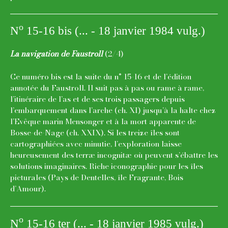
o
N
15-16 bis (... - 18 janvier 1984 vulg.)
La navigation de Faustroll
(2/4)
Ce numéro bis est la suite du n° 15-16 et de l’édition
annotée du Faustroll. Il suit pas à pas ou rame à rame,
l’itinéraire de l’as et de ses trois passagers depuis
l’embarquement dans l’arche (ch. XI) jusqu’à la halte chez
l’Evêque marin Mensonger et à la mort apparente de
Bosse-de-Nage (ch. XXIX). Si les treize îles sont
cartographiées avec minutie, l’exploration laisse
heureusement des terræ incognitæ où peuvent s’ébattre les
solutions imaginaires. Riche iconographie pour les îles
picturales (Pays de Dentelles, île Fragrante, Bois
d’Amour).
o
N
15-16 ter (... - 18 janvier 1985 vulg.)