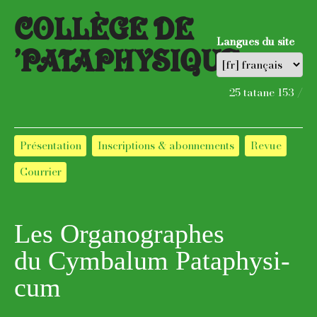
COLLÈGE DE
Langues du site
’PATAPHYSIQUE
25 tatane 153 /
Présentation
Inscriptions & abonnements
Revue
Courrier
Les Orga­no­graphes
du Cymba­lum Pata­phy­si­
cum