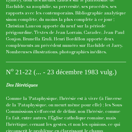
Rachilde, sa zoophilie, sa perversité, ses procédés, ses
rapports avec les contemporains. Bibliographie analytique
sinon complète, du moins la plus complète à ce jour ;
Christian Laucou apporte du neuf sur la période
périgourdine. Textes de Jean Lorrain, Caradec, Jean-Paul
Goujon, Brunella Eruli. Henri Bordillon apporte deux
compléments au précédent numéro sur Rachilde et Jarry.
Nombreuses illustrations, photographies inédites.
o
N
21-22 (... - 23 décembre 1983 vulg.)
Des Hérétiques
Comme la ’Pataphysique, l’hérésie est à vivre (à l’inverse
de la ’Pataphysique, on meurt même pour elle) ; les Sous-
Commissions s’efforcent de définir, non l’hérésie, comme
l’a fait, entre autres, l’Église catholique romaine, mais
l’hérétique, cernant les gestes, et non les opinions, ce qui
circonscrit le problème en élargissant le champ