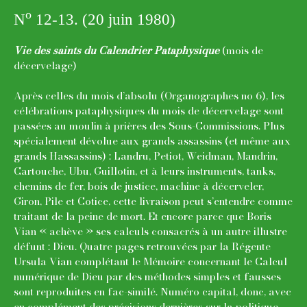
o
N
12-13. (20 juin 1980)
Vie des saints du Calendrier Pataphysique
(mois de
décervelage)
Après celles du mois d’absolu (Organographes no 6), les
célébrations pataphysiques du mois de décervelage sont
passées au moulin à prières des Sous-Commissions. Plus
spécialement dévolue aux grands assassins (et même aux
grands Hassassins) : Landru, Petiot, Weidman, Mandrin,
Cartouche, Ubu, Guillotin, et à leurs instruments, tanks,
chemins de fer, bois de justice, machine à décerveler,
Giron, Pile et Cotice, cette livraison peut s’entendre comme
traitant de la peine de mort. Et encore parce que Boris
Vian « achève » ses calculs consacrés à un autre illustre
défunt : Dieu. Quatre pages retrouvées par la Régente
Ursula Vian complétant le Mémoire concernant le Calcul
numérique de Dieu par des méthodes simples et fausses
sont reproduites en fac-similé. Numéro capital, donc, avec
en complément des précisions dernières sur la politique