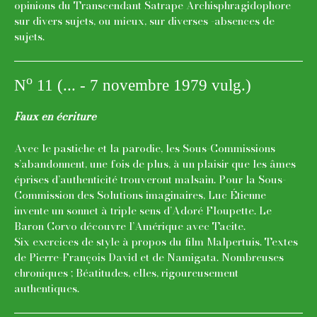
opinions du Transcendant Satrape Archisphragidophore
sur divers sujets, ou mieux, sur diverses -absences de
sujets.
o
N
11 (... - 7 novembre 1979 vulg.)
Faux en écriture
Avec le pastiche et la parodie, les Sous-Commissions
s’abandonnent, une fois de plus, à un plaisir que les âmes
éprises d’authenticité trouveront malsain. Pour la Sous-
Commission des Solutions imaginaires, Luc Étienne
invente un sonnet à triple sens d’Adoré Floupette. Le
Baron Corvo découvre l’Amérique avec Tacite.
Six exercices de style à propos du film Malpertuis. Textes
de Pierre-François David et de Namigata. Nombreuses
chroniques ; Béatitudes, elles, rigoureusement
authentiques.