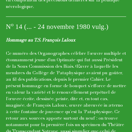
nécrologique.
o
N
14 (... - 24 novembre 1980 vulg.)
Hommage au T.S. François Laloux
Ce numéro des Organographes célèbre l’œuvre multiple et
étonnamment jeune d’un Optimate qui fut aussi Président
de la Sous-Commission des Biais. Œuvre à laquelle les
membres du Collège de ’Pataphysique avaient pu goûter,
au fil des publications, depuis le premier Cahier. Le
présent hommage en forme de bouquet s’efforce de mettre
en valeur la variété et le renouvellement perpétuel de
l’œuvre écrite, dessinée, peinte, dite et, en tout cas,
imaginée, de François Laloux, œuvre abreuvée in æterno
à cette fontaine de jouvence qu’est la ’Pataphysique. Ce
retour aux sources apporte surtout du neuf : on trouve
notamment pour la première fois un spécimen du Théâtre
du Transcendant Satrape, aussi singulier que celui de