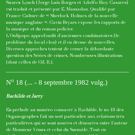
Suarez Lynch (Jorge Luis Borges et Adolfo Bioy Casares)
est traduit et présenté par E. Massadau. Qualifié par
France-Culture de « Sherlock Holmes de la nouvelle
musique anglaise », Gavin Bryars expose les rapports de
la musique et du roman policier.
L’Oulipopo approfondit d’anciennes combinatoires (le
problème du local clos) et il en dresse de nouvelles.
Diverses approches tentent de cerner la débordante
question des Séries de crimes. Nombreuses illustrations
(dont celles de Gil, R.).
o
N
18 (... - 8 septembre 1982 vulg.)
Rachilde et Jarry
En prélude au numéro consacré à Rachilde, le no 18 des
Organographes fait un sort particulier aux relations très
particulières qui se sont nouées et dénouées entre l’auteur
de Monsieur Vénus et celui du Surmâle. Tout en