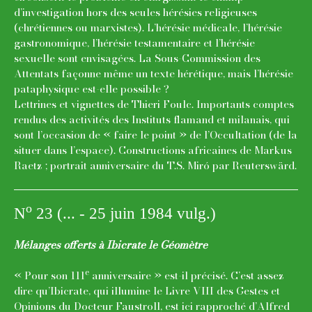
d’investigation hors des seules hérésies religieuses
(chrétiennes ou marxistes). L’hérésie médicale, l’hérésie
gastronomique, l’hérésie testamentaire et l’hérésie
sexuelle sont envisagées. La Sous-Commission des
Attentats façonne même un texte hérétique, mais l’hérésie
pataphysique est-elle possible ?
Lettrines et vignettes de Thieri Foulc. Importants comptes
rendus des activités des Instituts flamand et milanais, qui
sont l’occasion de « faire le point » de l’Occultation (de la
situer dans l’espace). Constructions africaines de Markus
Raetz ; portrait anniversaire du T.S. Miró par Reuterswärd.
o
N
23 (... - 25 juin 1984 vulg.)
Mélanges offerts à Ibicrate le Géomètre
e
« Pour son 111
anniversaire » est-il précisé. C’est assez
dire qu’Ibicrate, qui illumine le Livre VIII des Gestes et
Opinions du Docteur Faustroll, est ici rapproché d’Alfred