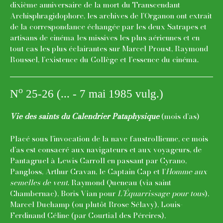
dixième anniversaire de la mort du Transcendant
Archisphragidophore, les archives de l’Organon ont extrait
de la correspondance échangée par les deux Satrapes et
artisans de cinéma les missives les plus aériennes et en
tout cas les plus éclairantes sur Marcel Proust, Raymond
Roussel, l’existence du Collège et l’essence du cinéma.
o
N
25-26 (... - 7 mai 1985 vulg.)
Vie des saints du Calendrier Pataphysique
(mois d’as)
Placé sous l’invocation de la nave faustrollienne, ce mois
d’as est consacré aux navigateurs et aux voyageurs, de
Pantagruel à Lewis Carroll en passant par Cyrano,
Pangloss, Arthur Cravan, le Captain Cap et l’
Homme aux
semelles de vent
. Raymond Queneau (via saint
Chambernac), Boris Vian pour
L’Équarrissage pour tous
),
Marcel Duchamp (ou plutôt Rrose Sélavy), Louis-
Ferdinand Céline (par Courtial des Péreires),