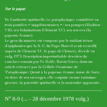
Sur le papat
De l’authorité spirituelle, i.e. pataphysique, considérée en
trois pontifes « supplémentaires » ; ses pompes (Hadrien
VII), ses fulminations (Clément XV), ses œuvres (la
papesse Jeanne).
Le gros du numéro est composé par le rutilant trésor
d’épiphanies que la S.-C. du Pape Marcel avait recueilli
auprès de Clément XV, le pape de Clémery, décédé en
vulg. 1974. Description imperturbable des rites du
conclave romain par Fr. Rolfe, Baron Corvo, dans un
article retrouvé par la Cellule Oxonienne de
’Pataphysique. Quant à la papesse Jeanne, muse de Jarry
en deux de ses ouvrages, elle conjoint, en une rarissime
gravure, la paternité spirituelle et la maternité apparente.
o
N
8-9 (... - 28 décembre 1978 vulg.)