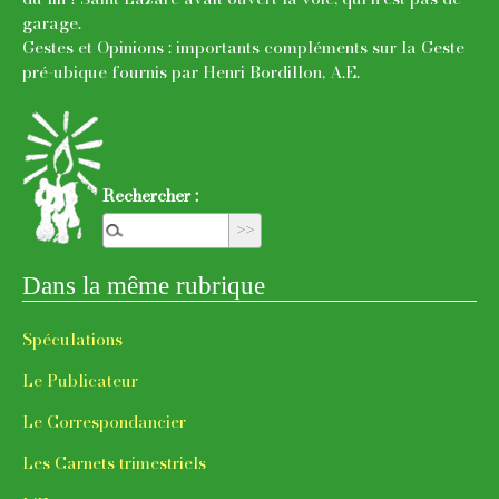
garage.
Gestes et Opinions : importants compléments sur la Geste
pré-ubique fournis par Henri Bordillon, A.E.
Rechercher :
Dans la même rubrique
Spécula­tions
Le Publi­ca­teur
Le Corres­pon­dan­cier
Les Carnets trimes­triels