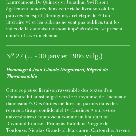
Lautréamont, De Quincey et Jonathan Swift sont
également honorés dans cette riche livraison où les
pauvres en esprit (Berbiguier, archétype du « fou
littéraire ») et les olibrius ne sont pas oubliés, tant les
voies de la canonisation sont impénétrables. Le présent
numéro fraye un chemin.
o
N
27 (... - 30 janvier 1986 vulg.)
Hommage à Jean-Claude Dinguirard, Régent de
Thermosophie
Cette copieuse livraison rassemble des textes d’un
Optimate lui aussi migré vers le « royaume de l’inconnue
dimension ». Ces études inédites, ou parues dans des
revues à tirage confidentiel (« fanzines » ou revues
universitaires) composent comme un bouquet où
Raymond Roussel, François Rabelais, Virgile de
Toulouse, Nicolas Grandval, Marcabru, Cartouche, Arsène