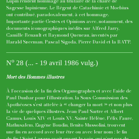
Lupin rendent hommage au titulaire de la chaire de
Sagesse lupinienne. Le Régent de Catachimie et Moebius
ont contribué, paradoxalement, à cet hommage.
Importante partie Gestes et Opinions avec, notamment, des
documents iconographiques inédits sur Alfred Jarry,
Camille Renault et Raymond Queneau, inventés par
Harald Szeeman, Pascal Sigoda, Pierre David et la RATP.
o
N
28 (... - 19 avril 1986 vulg.)
Mort des Hommes illustres
À l’occasion de la fin des Organographes et avec l’aide de
Paul Dunbar pour l’illustration, la Sous-Commission des
Apothéoses s’est attelée à « changer la mort » et non plus
la vie de quelques illustres. Jean-Paul Sartre et Albert
Camus, Louis XIV et Louis XV, Sainte Hélène, Félix Faure,
Mathusalem, Eugène Boudin, Benito Mussolini, trouvent
une fin en accord avec leur être ou avec leur nom : le fin
du fin ! Saint Lazare avait ouvert la voie, qui n’est pas de