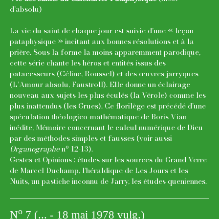
d’absolu)
La vie du saint de chaque jour est suivie d’une « leçon
pataphysique » incitant aux bonnes résolutions et à la
prière. Sous la forme la moins apparemment parodique,
cette série chante les héros et entités issus des
patacesseurs (Céline, Roussel) et des œuvres jarryques
(L’Amour absolu, Faustroll). Elle donne un éclairage
nouveau aux sujets les plus éculés (la Vérole) comme les
plus inattendus (les Grues). Ce florilège est précédé d’une
spéculation théologico-mathématique de Boris Vian
inédite, Mémoire concernant le calcul numérique de Dieu
par des méthodes simples et fausses (voir aussi
o
Organographe
n
12-13).
Gestes et Opinions : études sur les sources du Grand Verre
de Marcel Duchamp, l’héraldique de Les Jours et les
Nuits, un pastiche inconnu de Jarry, les études queniennes.
o
N
7 (... - 18 mai 1978 vulg.)