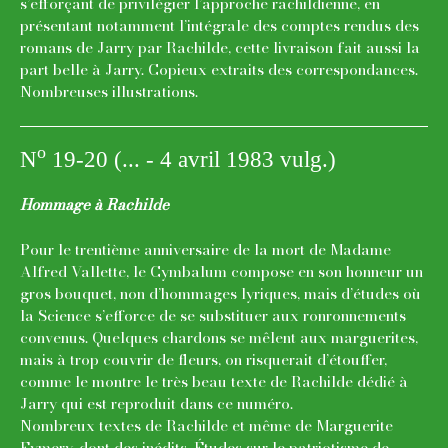
s’efforçant de privilégier l’approche rachildienne, en
présentant notamment l’intégrale des comptes rendus des
romans de Jarry par Rachilde, cette livraison fait aussi la
part belle à Jarry. Copieux extraits des correspondances.
Nombreuses illustrations.
o
N
19-20 (... - 4 avril 1983 vulg.)
Hommage à Rachilde
Pour le trentième anniversaire de la mort de Madame
Alfred Vallette, le Cymbalum compose en son honneur un
gros bouquet, non d’hommages lyriques, mais d’études où
la Science s’efforce de se substituer aux ronronnements
convenus. Quelques chardons se mêlent aux marguerites,
mais à trop couvrir de fleurs, on risquerait d’étouffer,
comme le montre le très beau texte de Rachilde dédié à
Jarry qui est reproduit dans ce numéro.
Nombreux textes de Rachilde et même de Marguerite
Eymery, dont des inédits. Études sur le patriotisme de