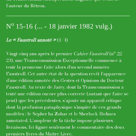
l’auteur du Bétrou.
o
N
15-16 (... - 18 janvier 1982 vulg.)
Le « Faustroll annoté »
(1/4)
o
Vingt-cinq ans après le premier
Cahier Faustroll
(n
22-
23), une Transcommission Exceptionnelle commence à
tenir la promesse faite alors d’un second numéro
Faustroll. Cet autre état de la question revêt l’apparence
d’une édition annotée des Gestes et Opinions du Docteur
Faustroll. Au texte de Jarry, dont la Transcommission a
tenté une édition encore plus correcte (autant que faire se
peut) que les précédentes, s’ajoute un appareil critique
dont la profusion pataphysique s’inspire de ces grands
modèles : le Sepher ha Zohar et le Sherlock Holmes
annotated. L’ampleur de la tâche impose plusieurs
livraisons. Ici figure seulement le commentaire des deux
premiers livres du Maître Livre.