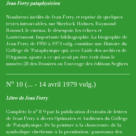
Jean Ferry pataphysicien
Nombreux inédits de Jean Ferry, et reprise de quelques
textes introuvables, sur Sherlock Holmes, Raymond
Roussel, le cinéma, le désespoir, les échecs et
Lautréamont. Importante bibliographie. La biographie de
Jean Ferry de 1950 à 1974 vulg. constitue une Histoire du
Collège de ’Pataphysique qui, avec l’aide des archives de
l’Organon, ajoute à ce qui avait pu être écrit dans le
numéro 28 des Dossiers ou l’ouvrage des éditions Seghers
o
N
10 (... - 14 avril 1979 vulg.)
Lêtre de Jean Ferry
o
Complète le n
8-9 par la publication d’extraits de lettres
de Jean Ferry à divers Optimates et Auditeurs du Collège
de ’Pataphysique. De la peinture à la choucroute, de la
symbolique chrétienne à la prostitution : panorama des