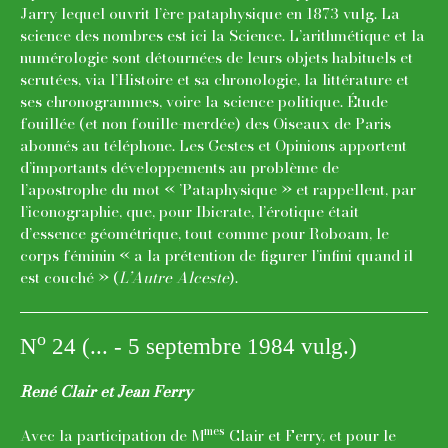
Jarry lequel ouvrit l’ère pataphysique en 1873 vulg. La
science des nombres est ici la Science. L’arithmétique et la
numérologie sont détournées de leurs objets habituels et
scrutées, via l’Histoire et sa chronologie, la littérature et
ses chronogrammes, voire la science politique. Étude
fouillée (et non fouille-merdée) des Oiseaux de Paris
abonnés au téléphone. Les Gestes et Opinions apportent
d’importants développements au problème de
l’apostrophe du mot « ’Pataphysique » et rappellent, par
l’iconographie, que, pour Ibicrate, l’érotique était
d’essence géométrique, tout comme pour Roboam, le
corps féminin « a la prétention de figurer l’infini quand il
est couché » (
L’Autre Alceste
).
o
N
24 (... - 5 septembre 1984 vulg.)
René Clair et Jean Ferry
mes
Avec la participation de M
Clair et Ferry, et pour le