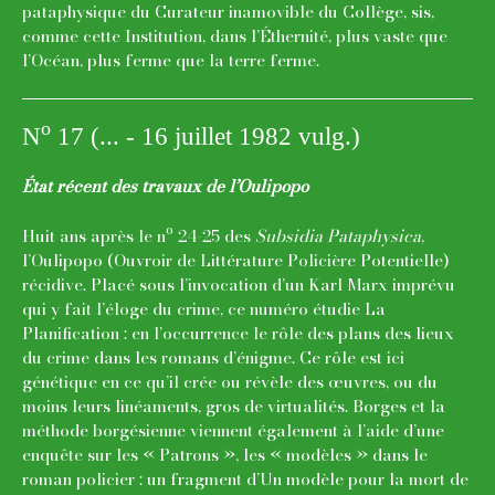
pataphysique du Curateur inamovible du Collège, sis,
comme cette Institution, dans l’Éthernité, plus vaste que
l’Océan, plus ferme que la terre ferme.
o
N
17 (... - 16 juillet 1982 vulg.)
État récent des travaux de l’Oulipopo
o
Huit ans après le n
24-25 des
Subsidia Pataphysica
,
l’Oulipopo (Ouvroir de Littérature Policière Potentielle)
récidive. Placé sous l’invocation d’un Karl Marx imprévu
qui y fait l’éloge du crime, ce numéro étudie La
Planification : en l’occurrence le rôle des plans des lieux
du crime dans les romans d’énigme. Ce rôle est ici
génétique en ce qu’il crée ou révèle des œuvres, ou du
moins leurs linéaments, gros de virtualités. Borges et la
méthode borgésienne viennent également à l’aide d’une
enquête sur les « Patrons », les « modèles » dans le
roman policier : un fragment d’Un modèle pour la mort de