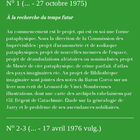
o
N
1 (... - 27 octobre 1975)
À la recherche du temps futur
Au commencement est le projet, qui est en soi une forme
pataphysique. Sous la direction de la Commission des
Imprévisibles : projet d’uranométrie et de zodiaque
pataphysiques, projet de nouvelles mesures de l’espace,
projet de déambulations aléatoires ou nominalistes, projet
de Musée de cire pataphysique, de crime parfait, d’atlas
des pays imaginaires etc. Au projet de Bibliothèque
imaginaire sont jointes des notes du Baron Corvo sur un
livre non écrit de Léonard de Vinci. Nombreuses
illustrations, dont une carte des archipels rabelaisiens par
Gil, Régent de Catachimie. Étude sur la généalogie de
Jarry et le problème de ses ascendances nobiliaires.
o
N
2-3 (... - 17 avril 1976 vulg.)