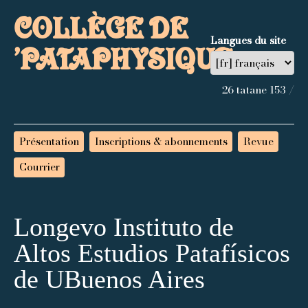
COLLÈGE DE
Langues du site
’PATAPHYSIQUE
26 tatane 153 /
Présentation
Inscriptions & abonnements
Revue
Courrier
Longevo Instituto de
Altos Estudios Patafísicos
de UBuenos Aires