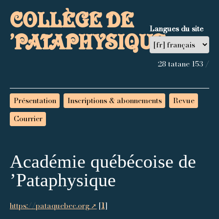
COLLÈGE DE
Langues du site
’PATAPHYSIQUE
28 tatane 153 /
Présentation
Inscriptions & abonnements
Revue
Courrier
Académie québécoise de
’Pataphysique
https://pataquebec.org
[
1
]